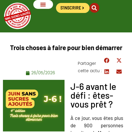
S'INSCRIRE
LES SUCRES AJOUTÉS
LES OUTILS DU DÉFI
LES RECETTES
LES ACTUS
Trois choses à faire pour bien démarrer
Partager
cette actu :
26/05/2026
J-6 avant le
défi : êtes-
vous prêt ?
À ce jour, vous êtes plus
de 900 personnes