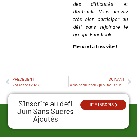
des difficultés et
d’entraide. Vous pouvez
très bien participer au
défi sans rejoindre le
groupe Facebook.
Merci et à tres vite !
PRÉCÉDENT
SUIVANT
Nos actions 2026
Semaine du 1er au 7 juin : focus sur le sucre et le diabète de type 2
S'inscrire au défi
JE M'INSCRIS
Juin Sans Sucres
Ajoutés