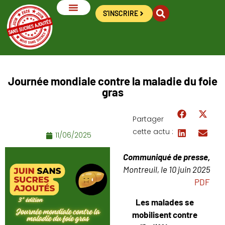
S'INSCRIRE
LES SUCRES AJOUTÉS
LES OUTILS DU DÉFI
LES RECETTES
LES ACTUS
Journée mondiale contre la maladie du foie
gras
Partager
cette actu :
11/06/2025
Communiqué de presse,
Montreuil, le 10 juin 2025
PDF
Les malades se
mobilisent contre