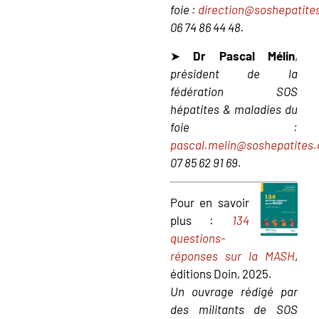
foie :
direction@soshepatite
06 74 86 44 48.
➤
Dr Pascal Mélin
,
président de la
fédération SOS
hépatites & maladies du
foie :
pascal.melin@soshepatites.
07 85 62 91 69.
Pour en savoir
plus :
134
questions-
réponses sur la MASH
,
éditions Doin, 2025.
Un ouvrage rédigé par
des militants de SOS