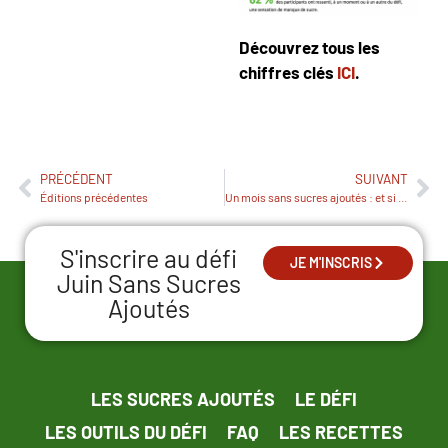
Découvrez tous les
chiffres clés
ICI
.
PRÉCÉDENT
SUIVANT
Éditions précédentes
Un mois sans sucres ajoutés : et si vous releviez le défi ?
S'inscrire au défi
JE M'INSCRIS
Juin Sans Sucres
Ajoutés
LES SUCRES AJOUTÉS
LE DÉFI
LES OUTILS DU DÉFI
FAQ
LES RECETTES