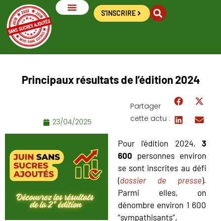
S'INSCRIRE
LES SUCRES AJOUTÉS
LES OUTILS DU DÉFI
LES RECETTES
LES ACTUS
Principaux résultats de l’édition 2024
Partager
cette actu :
23/04/2025
Pour l’édition 2024,
3
600
personnes environ
se sont inscrites au défi
(
dossier de presse
).
Parmi elles, on
dénombre environ 1 600
“sympathisants”,